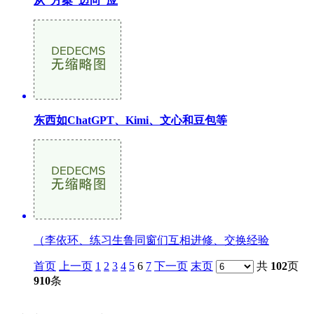
从“方案”迈向“应
东西如ChatGPT、Kimi、文心和豆包等
（李依环、练习生鲁同窗们互相进修、交换经验
首页
上一页
1
2
3
4
5
6
7
下一页
末页
共
102
页
910
条