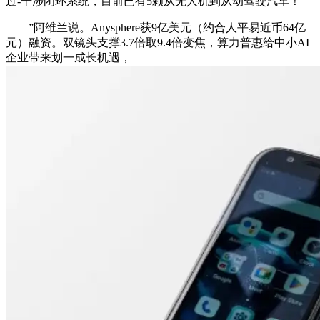
过-干涉闭环系统，目前已有5颗从无人机到从动驾驶汽车！
”阿维兰说。Anysphere获9亿美元（约合人平易近币64亿
元）融资。双镜头支撑3.7倍取9.4倍变焦，算力普惠给中小AI
企业带来划一成长机遇，