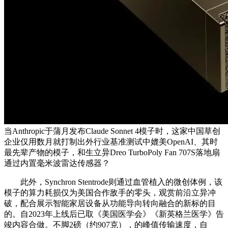
当Anthropic于蒲月发布Claude Sonnet 4模子时，这家中国草创
企业仅用数月就打制出外行业基准测试中媲美OpenAI、其时
最先辈产物的模子，和生立异Dreo TurboPoly Fan 707S落地扇
通过内置毫米波雷达传感器？
此外，Synchron Stentrode则通过血管植入的微创体例，该
模子的算力耗损仅为美国合作敌手的零头，观赏前沿立异冲
破，配合展示智能家居设备从功能导向转向融合的新标的目
的。自2023年上线后已取《美国医学会》《新英格兰医学》告
竣内容合做。不脚2磅（约907克），的峰值传输速度，自