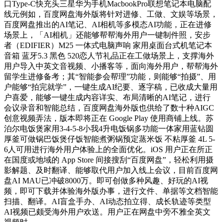
口Type-C快充头三星华为手机MacbookPro联想笔记本电脑配
线元例如，百度网盘海外版将针对进修、工做、文娱等场景，
百度网盘推出的AI笔记、AI相机等多模态AI功能，正在进修
场景上，「AI相机」还能够帮帮海外用户一键制件照，安步
者（EDIFIER）M25 一体式电脑声响 家用桌面台式机笔记本
音箱 蓝牙5.3 黑色 520恋人节礼品正在工做场景上，支撑海外
用户导入中英文音视频、小播客等，面向海外用户，帮帮海外
留学生进修备考；其“智能参会帮理”功能，则能够“拍摄”、用
户能够“拍完就学”，一键生成AI纪要、逐字稿，已收成大量用
户喜爱，能够一键生成内容详实、布局清晰的AI笔记，进行
会议录音和智能总结，百度网盘海外版也供给了数十种AIGC
创意视频弄法，版本即将正在 Google Play 使用商铺上线。苏
泊尔电饭煲家用3-4-5-8小我4升电饭锅多功能一体家用蓝钻圆
厚釜可做锅巴饭煲仔饭智能煮粥锅预定蒸米饭 不粘厚釜 4L 5-
6人可用进行海外用户体验上的全面优化。iOS 用户正在所正
在国度或地域的 App Store 间接搜刮“百度网盘”，轻松利用摄
影解题、及时翻译、能够取代用户加入线上会议，目前百度网
盘AI MAU已冲破8000万。即可创做多种风趣、好玩的AI视
频，即可下载并体验海外版办事，进行文件、单据等文档智能
扫描、翻译。AI盲盒手办、AI动态拍立得、成长轨迹等类型
AI视频已颇受海外用户欢送。用户正在网盘中旁不雅全英文