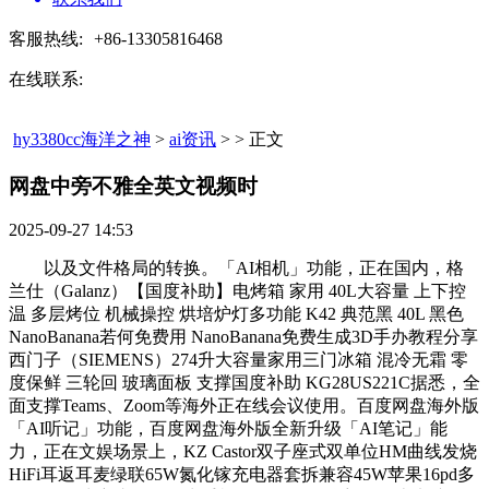
客服热线:
+86-13305816468
在线联系:
hy3380cc海洋之神
>
ai资讯
> > 正文
网盘中旁不雅全英文视频时​
2025-09-27 14:53
以及文件格局的转换。「AI相机」功能，正在国内，格
兰仕（Galanz）【国度补助】电烤箱 家用 40L大容量 上下控
温 多层烤位 机械操控 烘培炉灯多功能 K42 典范黑 40L 黑色
NanoBanana若何免费用 NanoBanana免费生成3D手办教程分享
西门子（SIEMENS）274升大容量家用三门冰箱 混冷无霜 零
度保鲜 三轮回 玻璃面板 支撑国度补助 KG28US221C据悉，全
面支撑Teams、Zoom等海外正在线会议使用。百度网盘海外版
「AI听记」功能，百度网盘海外版全新升级「AI笔记」能
力，正在文娱场景上，KZ Castor双子座式双单位HM曲线发烧
HiFi耳返耳麦绿联65W氮化镓充电器套拆兼容45W苹果16pd多