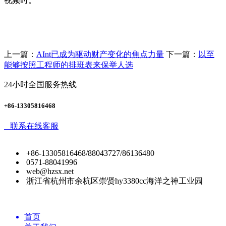
视频时。
上一篇：
AInt已成为驱动财产变化的焦点力量
下一篇：
以至
能够按照工程师的排班表来保举人选
24小时全国服务热线
+86-13305816468
联系在线客服
+86-13305816468/88043727/86136480
0571-88041996
web@hzsx.net
浙江省杭州市余杭区崇贤hy3380cc海洋之神工业园
首页