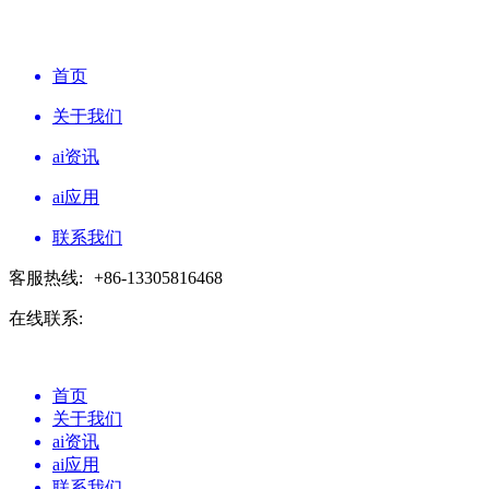
首页
关于我们
ai资讯
ai应用
联系我们
客服热线:
+86-13305816468
在线联系:
首页
关于我们
ai资讯
ai应用
联系我们