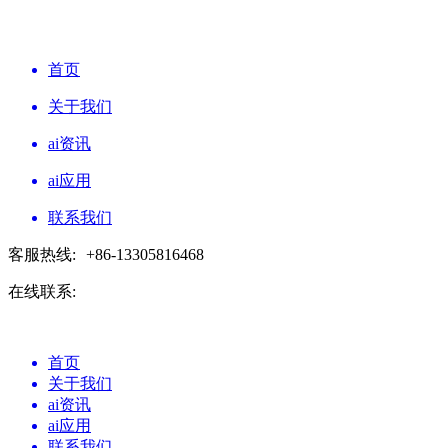
首页
关于我们
ai资讯
ai应用
联系我们
客服热线:
+86-13305816468
在线联系:
首页
关于我们
ai资讯
ai应用
联系我们