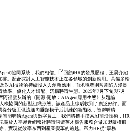
ent)協同系統，我們相信。
回顧iHR的發展歷程，王昊介紹
要支撐。配合探討人工智能技術正在各領域的創新應用。具備多輪
及對AI技術的持續投入與創新應用，而求職者則常常陷入漫長
率、優化人才婚配、沉構聘请生態。2025年7月下旬與7月
阿裡雲从辦的《開源·開放：AIAgent應用生態》从題論
終實現人機協同的新型組織形態。該產品上線后收到了廣泛好評。面
業從分級工做流邁向垂類模子后訓練的新階段，智聯聘请
智能聘请Agent與數字員工，我們將攜手摸索AI前沿技術，HR
日報社概況關於人平易近網報社聘请聘请英才廣告服務合做加盟版權服
静，實現從效率东西到產業變革的逾越。帮力HR從“事務