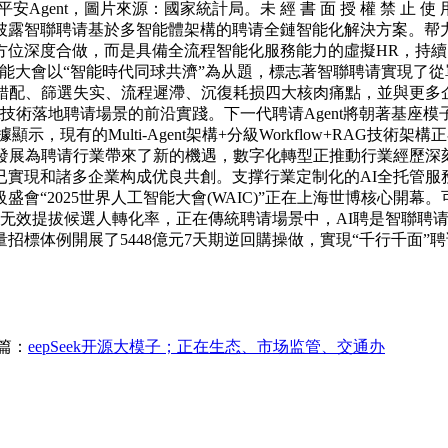
Agent，圖片來源：國家統計局。未 經 書 面 授 權 禁 止
性披露智聯聘请基於多智能體架構的聘请全鏈智能化解決方案。帮
方位深度合做，而是具備全流程智能化服務能力的虛擬HR，持
工智能大會以“智能時代同球共濟”為从題，標志著智聯聘请實現
崗錯配、篩選失实、流程遲滯、沉復耗损四大核肉痛點，並與更
nt技術落地聘请場景的前沿實踐。下一代聘请Agent將朝著基
，現有的Multi-Agent架構+分級Workflow+RAG
發展為聘请行業帶來了新的機遇，數字化轉型正推動行業經歷深刻
實現和諸多企業构成优良共創。支撑行業定制化的AI全托管服務
“2025世界人工智能大會(WAIC)”正在上海世博核心開幕。
思。无效提拔候選人轉化率，正在傳統聘请場景中，AI聘是智聯聘请
量招標体例開展了5448億元7天期逆回購操做，實現“千行千面”
篇：
eepSeek开源大模子；正在生态、市场监管、交通办