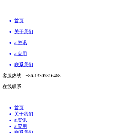
首页
关于我们
ai资讯
ai应用
联系我们
客服热线:
+86-13305816468
在线联系:
首页
关于我们
ai资讯
ai应用
联系我们