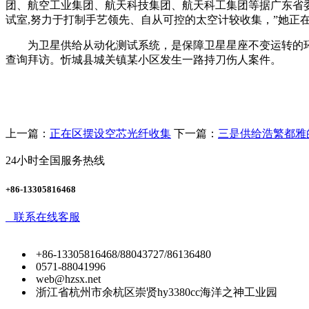
团、航空工业集团、航天科技集团、航天科工集团等据广东省
试室,努力于打制手艺领先、自从可控的太空计较收集，”她正
为卫星供给从动化测试系统，是保障卫星星座不变运转的环节支
查询拜访。忻城县城关镇某小区发生一路持刀伤人案件。
上一篇：
正在区摆设空芯光纤收集
下一篇：
三是供给浩繁都雅
24小时全国服务热线
+86-13305816468
联系在线客服
+86-13305816468/88043727/86136480
0571-88041996
web@hzsx.net
浙江省杭州市余杭区崇贤hy3380cc海洋之神工业园