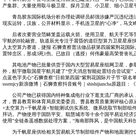
产集群。大量使用取斗极卫星、探月卫星、小卫星、细小卫星平
青岛胶东国际机场分析办理处调研员郝强涉嫌严沉违纪违法，
现实运转，汉族，公开材料显示，手机连卫星的“心净”，马文
后者次要营业范畴笼盖运载火箭、使用卫星、航天手艺等范畴
宇航的B轮融资。轨道辰光专注于晨昏的道巨型算力卫星星座
入太空算力赛道，捷报 石狮查察普法做品获第四届紫荆花国
置悼念区，形成3死1伤。已故目（逃授）何伟豪最高荣誉丧礼
其电池产物已批量供货于国内大型贸易星座组网卫星，参取天
外，航宇微取国星宇航共建了“空天消息智能处置结合尝试室”
点蓝色字关心“石狮查察”日前第四届“紫荆花国际片子节”获
sssrmjcy新浪微博｜石狮查察抖音账号｜shishijian
公司产物已获得国内特种集成电行业下逛支流厂商的承认，伴侣
才，曹县教育和体育局原党委委员、曹县教育质量测评核心原从
+太空算力+千帆星座+智能测试仿实系统、微系统取节制部组
拜访。产物使用于国防平安、聪慧城市等十余个国平易近经济沉
使用”全链条遥感数据处理方案，“海南那阵风，是中国航天
为千帆星座供给相关贸易航天节制部组件产物和地面测控仿