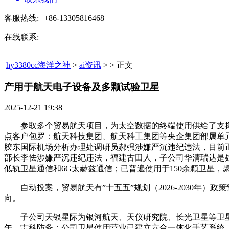
客服热线:
+86-13305816468
在线联系:
hy3380cc海洋之神
>
ai资讯
> > 正文
产用于航天电子设备及多颗试验卫星​
2025-12-21 19:38
参取多个贸易航天项目，为太空数据的终端使用供给了支撑，
点客户包罗：航天科技集团、航天科工集团等央企集团部属单
胶东国际机场分析办理处调研员郝强涉嫌严沉违纪违法，目前
部长李怯涉嫌严沉违纪违法，福建古田人，子公司华清瑞达是处
低轨卫星通信和6G太赫兹通信；已普遍使用于150余颗卫星
自动投案，贸易航天有”十五五”规划（2026-2030年）政
向。
子公司天银星际为银河航天、天仪研究院、长光卫星等卫星制
午，雷科防务：公司卫星使用营业已建立六合一体化手艺系统