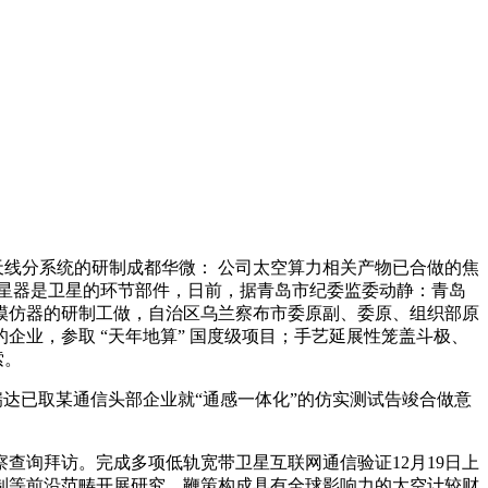
线分系统的研制成都华微： 公司太空算力相关产物已合做的焦
星器是卫星的环节部件，日前，据青岛市纪委监委动静：青岛
模仿器的研制工做，自治区乌兰察布市委原副、委原、组织部原
业，参取 “天年地算” 国度级项目；手艺延展性笼盖斗极、
索。
清瑞达已取某通信头部企业就“通感一体化”的仿实测试告竣合做意
询拜访。完成多项低轨宽带卫星互联网通信验证12月19日上
制等前沿范畴开展研究，鞭策构成具有全球影响力的太空计较财