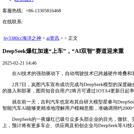
客服热线:
+86-13305816468
在线联系:
hy3380cc海洋之神
>
ai资讯
> > 正文
DeepSeek爆红加速“上车”，“AI双智”赛道迎来重​
2025-02-21 14:46
在AI技术的强劲驱动下，自动驾驶技术已跨越硬件堆叠和算
2月7日，岚图汽车宣布成功完成与DeepSeek模型的深度融合
的接入和部署，图而知音自用户2将月可通过1OTA4更新日起
就在前一天，吉利汽车也宣布其自研大模型星睿与DeepSeek
智能汽车AI能够更精准地理解用户模糊意图，准确调用约20
DeepSeek的一夜爆红已吸引众多头部企业的目光，微软、英
上，预计将有更多车企、供应商及初创企业与DeepSeek等A