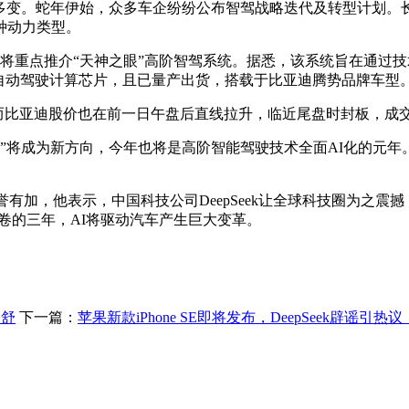
。蛇年伊始，众多车企纷纷公布智驾战略迭代及转型计划。长安汽
种动力类型。
将重点推介“天神之眼”高阶智驾系统。据悉，该系统旨在通过
自动驾驶计算芯片，且已量产出货，搭载于比亚迪腾势品牌车型
亚迪股价也在前一日午盘后直线拉升，临近尾盘时封板，成交额超
”将成为新方向，今年也将是高阶智能驾驶技术全面AI化的元年。
。
誉有加，他表示，中国科技公司DeepSeek让全球科技圈为之震
业最卷的三年，AI将驱动汽车产生巨大变革。
引舒
下一篇：
苹果新款iPhone SE即将发布，DeepSeek辟谣引热