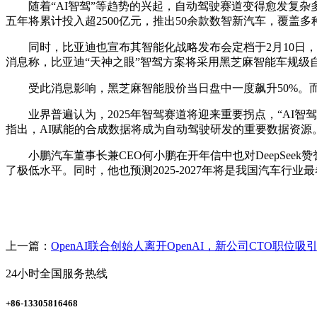
随着“AI智驾”等趋势的兴起，自动驾驶赛道变得愈发复杂多变
五年将累计投入超2500亿元，推出50余款数智新汽车，覆盖多
同时，比亚迪也宣布其智能化战略发布会定档于2月10日，
消息称，比亚迪“天神之眼”智驾方案将采用黑芝麻智能车规级
受此消息影响，黑芝麻智能股价当日盘中一度飙升50%。而比
业界普遍认为，2025年智驾赛道将迎来重要拐点，“AI智驾
指出，AI赋能的合成数据将成为自动驾驶研发的重要数据资源
小鹏汽车董事长兼CEO何小鹏在开年信中也对DeepSeek赞
了极低水平。同时，他也预测2025-2027年将是我国汽车行
上一篇：
OpenAI联合创始人离开OpenAI，新公司CTO职位吸
24小时全国服务热线
+86-13305816468