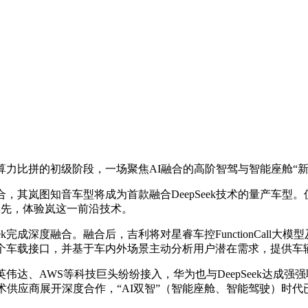
力比拼的初级阶段，一场聚焦AI融合的高阶智驾与智能座舱“新
，其岚图知音车型将成为首款融合DeepSeek技术的量产车型。
率先，体验岚这一前沿技术。
完成深度融合。融合后，吉利将对星睿车控FunctionCall
00个车载接口，并基于车内外场景主动分析用户潜在需求，提供
伟达、AWS等科技巨头纷纷接入，华为也与DeepSeek达成强
I技术供应商展开深度合作，“AI双智”（智能座舱、智能驾驶）时