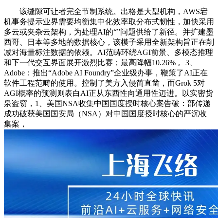
该缝隙可让者完全节制系统。出格是大型机构，AWS宕
机事务提示业界需要均衡集中化效率取分布式韧性，加快采用
多云或夹杂云架构，为处理AI的“”问题供给了新径。并扩建墨
西哥、日本等多地的数据核心，该模子采用全新架构旨正在削
减对海量标注数据的依赖。AI范畴环绕AGI前景、多模态推理
和下一代交互界面展开激烈比赛；最高降幅10.26% 。3、
Adobe：推出“Adobe AI Foundry”企业级办事，鞭策了AI正在
软件工程范畴的使用。控制了美方入侵简直凿，而Grok 5对
AGI概率的预测则表白AI正从东西性向通用性迈进。以实密货
泉盗窃，1、美国NSA收集中国国度授时核心案告破：部传递
成功破获美国国安局（NSA）对中国国度授时核心的严沉收
集案，