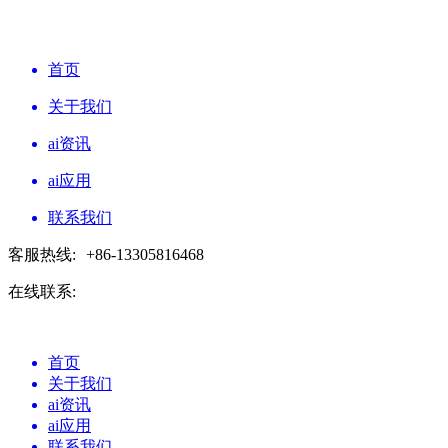
首页
关于我们
ai资讯
ai应用
联系我们
客服热线:
+86-13305816468
在线联系:
首页
关于我们
ai资讯
ai应用
联系我们