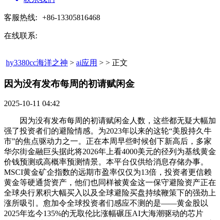
客服热线:
+86-13305816468
在线联系:
hy3380cc海洋之神
>
ai应用
> > 正文
因为没有发布每周的初请赋闲金​
2025-10-11 04:42
因为没有发布每周的初请赋闲金人数，这些都无疑大幅加
强了投资者们的避险情感。为2023年以来的这轮“美股持久牛
市”的焦点驱动力之一。正在本周早些时候创下新高后，多家
华尔街金融巨头据此将2026年上看4000美元的径列为基线黄金
价钱预测或高概率预测情景。本平台仅供给消息存储办事。
MSCI黄金矿企指数的远期市盈率仅仅为13倍，投资者更信赖
黄金等硬通货资产，他们也同样被黄金这一保守避险资产正在
全球央行累积大幅买入以及全球避险买盘持续鞭策下的强劲上
涨所吸引。愈加令全球投资者们感应不测的是——黄金股以
2025年迄今135%的无取伦比涨幅碾压AI大海潮驱动的芯片