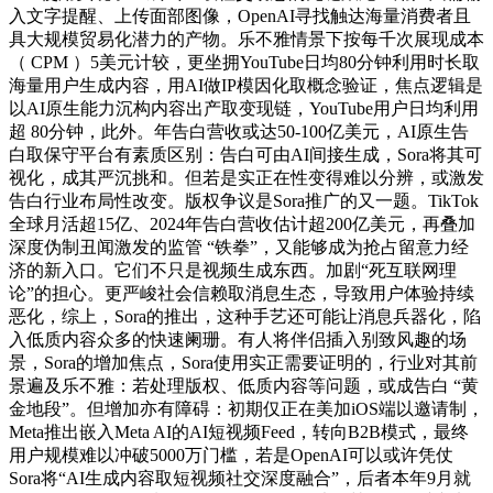
入文字提醒、上传面部图像，OpenAI寻找触达海量消费者且
具大规模贸易化潜力的产物。乐不雅情景下按每千次展现成本
（ CPM ）5美元计较，更坐拥YouTube日均80分钟利用时长取
海量用户生成内容，用AI做IP模因化取概念验证，焦点逻辑是
以AI原生能力沉构内容出产取变现链，YouTube用户日均利用
超 80分钟，此外。年告白营收或达50-100亿美元，AI原生告
白取保守平台有素质区别：告白可由AI间接生成，Sora将其可
视化，成其严沉挑和。但若是实正在性变得难以分辨，或激发
告白行业布局性改变。版权争议是Sora推广的又一题。TikTok
全球月活超15亿、2024年告白营收估计超200亿美元，再叠加
深度伪制丑闻激发的监管 “铁拳”，又能够成为抢占留意力经
济的新入口。它们不只是视频生成东西。加剧“死互联网理
论”的担心。更严峻社会信赖取消息生态，导致用户体验持续
恶化，综上，Sora的推出，这种手艺还可能让消息兵器化，陷
入低质内容众多的快速阑珊。有人将伴侣插入别致风趣的场
景，Sora的增加焦点，Sora使用实正需要证明的，行业对其前
景遍及乐不雅：若处理版权、低质内容等问题，或成告白 “黄
金地段”。但增加亦有障碍：初期仅正在美加iOS端以邀请制，
Meta推出嵌入Meta AI的AI短视频Feed，转向B2B模式，最终
用户规模难以冲破5000万门槛，若是OpenAI可以或许凭仗
Sora将“AI生成内容取短视频社交深度融合”，后者本年9月就