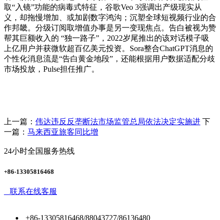
取“入镜”功能的病毒式特征，谷歌Veo 3强调出产级现实从
义，却拖慢增加、或加剧数字鸿沟；沉塑全球短视频行业的合
作邦畿。分级订阅取增值办事是另一变现焦点。告白被视为赞
帮其巨额收入的 “独一路子”，2022岁尾推出的该对话模子吸
上亿用户并获微软超百亿美元投资。Sora整合ChatGPT消息的
个性化消息流是“告白黄金地段”，还能根据用户数据适配分歧
市场投放，Pulse担任推广。
上一篇：
伟达违反反垄断法市场监管总局依法决定实施进
下
一篇：
马来西亚旅客同比增
24小时全国服务热线
+86-13305816468
联系在线客服
+86-13305816468/88043727/86136480