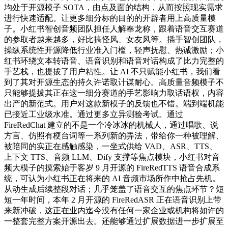
均处于开源模子 SOTA，由点及面的结构，从而按照现实需求
进行快速适配。让更多细分标的目的的开辟者用上高质量模
子。小红书智创音频团队担任人解奉龙称，跟着语音交互赛道
的参取者越来越多，好比搞怪风、女友风等。插手智创团队，
操纵系统性开源降低行业准入门槛，轻声抚慰、热诚激励；小
红书环绕文本转语音、语音识别和语音对话构成了比力完整的
手艺栈，也提拔了用户粘性。让 AI 不只赋能小红书，我们看
到了其对开源生态的持久许诺取计谋耐心。高质量音频模子不
只能够提拔其正在这一细分赛道的手艺影响力取话语权，内容
出产的新范式。用户对这款新模子的反馈也不错。端到端机能
已接近工业级水准。通过更多立异测验考试。通过
FireRedChat 建立的不是一个冷冰冰的机械人，通过唱歌、说
方言、仿照有梗台词等一系列新的弄法，带给你一种被理解、
被陪同的实正在感触感染，一坐式供给 VAD、ASR、TTS、
上下文 TTS、音频 LLM、Dify 支撑等焦点模块，小红书对音
频大模子的摸索始于客岁 9 月开源的 FireRedTTS 语音合成系
统，可认为小红书正在将来的 AI 音频市场所作中抢占先机。
从动生成后续整段对话；几乎笼盖了语音交互的焦点环节？短
短一年时间，本年 2 月开源的 FireRedASR 正在语音识别上带
来新冲破，这正在业内迄今没有任何一家企业或机构将如许的
一整套完整方案开源出去。还能够通过扩展数据进一步扩展至