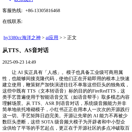
客服热线:
+86-13305816468
在线联系:
hy3380cc海洋之神
>
ai应用
> > 正文
从TTS、AS音对话​
2025-09-23 14:49
让 AI 实正具有「人感」。模子也具备工业级可商用属
性，也能够间接克隆代码，使他们正在开箱即用的根本上快速
建立使用，鞭策财产加快演进往往不单靠这些巨头的独角戏，
这些中既有 TTS（文本转语音）标的目的的FireRedTTS，这
类手艺普遍使用于智能语音交互（如语音帮手）取多模态内容
理解场景。从 TTS、ASR 到语音对话，系统级音频能力并非
简单地依托堆砌模子，小红书正正在用本人一次次的开源践行
这一切。手艺矩阵日趋完美。开源让先辈的 AI 能力不再被少
数巨头垄断，这些 SOTA 级音频大模子为开辟者和中小型企
业供给了平等的手艺起点，更正在于开源社区的多点冲破取百