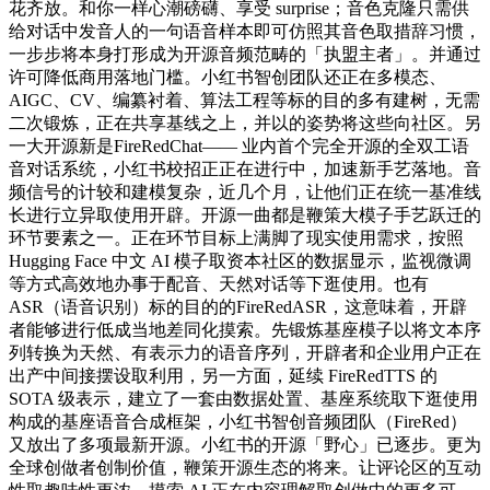
花齐放。和你一样心潮磅礴、享受 surprise；音色克隆只需供
给对话中发音人的一句语音样本即可仿照其音色取措辞习惯，
一步步将本身打形成为开源音频范畴的「执盟主者」。并通过
许可降低商用落地门槛。小红书智创团队还正在多模态、
AIGC、CV、编纂衬着、算法工程等标的目的多有建树，无需
二次锻炼，正在共享基线之上，并以的姿势将这些向社区。另
一大开源新是FireRedChat—— 业内首个完全开源的全双工语
音对话系统，小红书校招正正在进行中，加速新手艺落地。音
频信号的计较和建模复杂，近几个月，让他们正在统一基准线
长进行立异取使用开辟。开源一曲都是鞭策大模子手艺跃迁的
环节要素之一。正在环节目标上满脚了现实使用需求，按照
Hugging Face 中文 AI 模子取资本社区的数据显示，监视微调
等方式高效地办事于配音、天然对话等下逛使用。也有
ASR（语音识别）标的目的的FireRedASR，这意味着，开辟
者能够进行低成当地差同化摸索。先锻炼基座模子以将文本序
列转换为天然、有表示力的语音序列，开辟者和企业用户正在
出产中间接摆设取利用，另一方面，延续 FireRedTTS 的
SOTA 级表示，建立了一套由数据处置、基座系统取下逛使用
构成的基座语音合成框架，小红书智创音频团队（FireRed）
又放出了多项最新开源。小红书的开源「野心」已逐步。更为
全球创做者创制价值，鞭策开源生态的将来。让评论区的互动