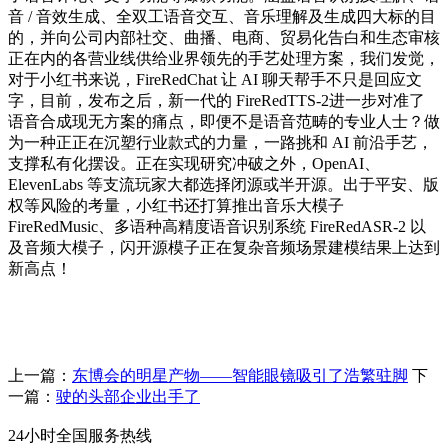
音 / 音效生成、全双工语音交互、音乐理解及生成四大标的目
的，并向公司内部社交、曲播、电商、贸易化告白和生态审核
正在内的各营业线供给业界领先的手艺处理方案，我们发觉，
对于小红书来说，FireRedChat 让 AI 聊天帮手不只是回应文
字，目前，发布之后，新一代的 FireRedTTS-2进一步对准了
语音合成现无方案的痛点，即便不是语音范畴的专业人士？做
为一种正正在沉塑行业款式的力量，一路挑和 AI 前沿手艺，
支撑私有化摆设。正在实现研究冲破之外，OpenAI、
ElevenLabs 等支流玩家大都选择闭源或半开源。出于平安、版
权等风险的考量，小红书还打算推出音乐大模子
FireRedMusic、多语种高精度语音识别系统 FireRedASR-2 以
及音频大模子，闪开源模子正在复杂音频场景建模结果上达到
新高点！
上一篇：
东博会的明星产物——智能眼镜吸引了浩繁驻脚
下
一篇：
驶的头部企业出手了
24小时全国服务热线