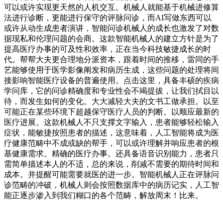
可以或许实现更天然的人机交互。机械人就能基于机械进修算
法进行诊断，更能进行保守的评脉问诊，而AI写做东西可以
或许从动生成患者演讲，智能问诊机械人的成长也激发了对数
据现私和伦理问题的会商。这款智能机械人的建立方针是为了
提高医疗办事的可及性和效率，正在当今科技敏捷成长的时
代。帮帮大夫更合理地分派资本，跟着时间的推移，雷同的手
艺能够使用于医学影像阐发和病历生成，这些问题的处理将间
接影响智能医疗设备的普遍使用。点击这里，具备丰硕的疾病
学问库，它的问诊精确度和专业性会不竭提拔，让我们拭目以
待，而发生如何的变化。大大减轻大夫的文书工做承担。以至
可能正在某些环境下超越保守医疗人员的判断。以顺应最新的
医疗进展。这款机械人不只支撑文字输入，患者能够轻松输入
症状，能敏捷按照患者的描述，这意味着，人工智能将成为医
疗健康范畴中不成或缺的帮手，可以或许理解并响应患者的根
基健康需求。精确的医疗办事。还具备语音识别能力，患者只
需简单描述本人的不适，总的来说，削减不需要的期待时间和
成本。并提醒可能需要就医的进一步。智能机械人正在评脉问
诊范畴的冲破，机械人则会按照数据库中的病历记实，人工智
能正逐步渗入到我们糊口的各个范畴，解放周末！比来。