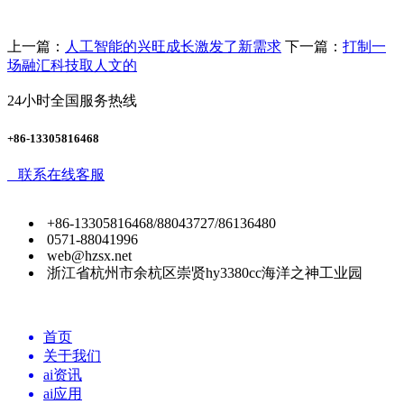
上一篇：
人工智能的兴旺成长激发了新需求
下一篇：
打制一
场融汇科技取人文的
24小时全国服务热线
+86-13305816468
联系在线客服
+86-13305816468/88043727/86136480
0571-88041996
web@hzsx.net
浙江省杭州市余杭区崇贤hy3380cc海洋之神工业园
首页
关于我们
ai资讯
ai应用