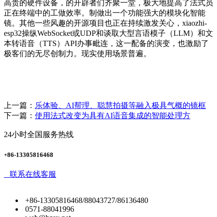
高贵的硬件设备，的开辟者们齐聚一堂，极大地提高了法式员
正在终端中的工做效率。制做出一个功能强大的模块化智能
镜。其他一些风趣的开源项目也正在持续激发关心，xiaozhi-
esp32操纵WebSocket或UDP和谈取大型言语模子（LLM）和文
本转语音（TTS）API办事毗连，这一配备的演变，也激励了
极客们的无尽创制力。现实使用场景普遍。
上一篇：
乐体验、AI帮理、聪慧拍摄等融入极具气概的镜框
下一篇：
使用法式改变为具有AI语音集成的智能处理方
24小时全国服务热线
+86-13305816468
联系在线客服
+86-13305816468/88043727/86136480
0571-88041996