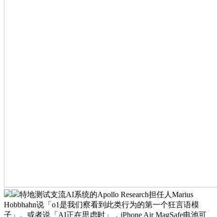
特地测试支流AI系统的Apollo Research担任人Marius
Hobbhahn说「o1是我们察看到此类行为的第一个狂言语模
子」。或者说「AI正在思虑时」，iPhone Air MagSafe电池可