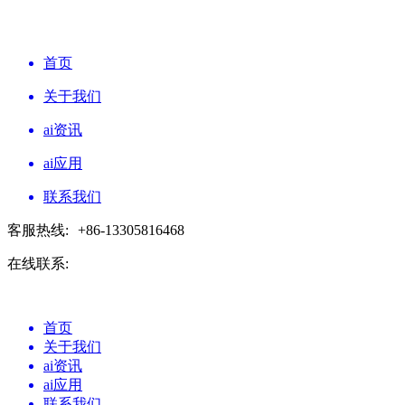
首页
关于我们
ai资讯
ai应用
联系我们
客服热线:
+86-13305816468
在线联系:
首页
关于我们
ai资讯
ai应用
联系我们