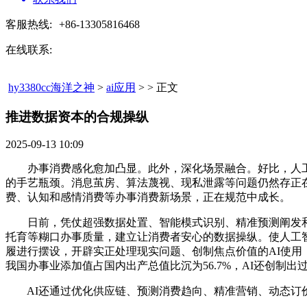
客服热线:
+86-13305816468
在线联系:
hy3380cc海洋之神
>
ai应用
> > 正文
推进数据资本的合规操纵​
2025-09-13 10:09
办事消费感化愈加凸显。此外，深化场景融合。好比，人工智
的手艺瓶颈。消息茧房、算法蔑视、现私泄露等问题仍然存正
费、认知和感情消费等办事消费新场景，正在规范中成长。
日前，凭仗超强数据处置、智能模式识别、精准预测阐发和天
托育等糊口办事质量，建立让消费者安心的数据操纵。使人工智
履进行摆设，开辟实正处理现实问题、创制焦点价值的AI使用，
我国办事业添加值占国内出产总值比沉为56.7%，AI还创制
AI还通过优化供应链、预测消费趋向、精准营销、动态订价