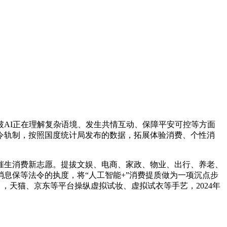
AI正在理解复杂语境、发生共情互动、保障平安可控等方面
令轨制，按照国度统计局发布的数据，拓展体验消费、个性消
催生消费新志愿。提拔文娱、电商、家政、物业、出行、养老、
息保等法令的执度，将“人工智能+”消费提质做为一项沉点步
目，天猫、京东等平台操纵虚拟试妆、虚拟试衣等手艺，2024年