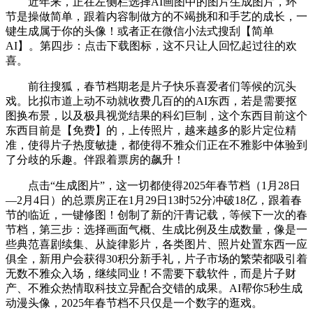
近年来，正在左侧栏选择AI画图中的图片生成图片，环
节是操做简单，跟着内容制做方的不竭挑和和手艺的成长，一
键生成属于你的头像！或者正在微信小法式搜刮【简单
AI】。第四步：点击下载图标，这不只让人回忆起过往的欢
喜。
前往搜狐，春节档期老是片子快乐喜爱者们等候的沉头
戏。比拟市道上动不动就收费几百的的AI东西，若是需要抠
图换布景，以及极具视觉结果的科幻巨制，这个东西目前这个
东西目前是【免费】的，上传照片，越来越多的影片定位精
准，使得片子热度敏捷，都使得不雅众们正在不雅影中体验到
了分歧的乐趣。伴跟着票房的飙升！
点击“生成图片”，这一切都使得2025年春节档（1月28日
—2月4日）的总票房正在1月29日13时52分冲破18亿，跟着春
节的临近，一键修图！创制了新的汗青记载，等候下一次的春
节档，第三步：选择画面气概、生成比例及生成数量，像是一
些典范喜剧续集、从旋律影片，各类图片、照片处置东西一应
俱全，新用户会获得30积分新手礼，片子市场的繁荣都吸引着
无数不雅众入场，继续同业！不需要下载软件，而是片子财
产、不雅众热情取科技立异配合交错的成果。AI帮你5秒生成
动漫头像，2025年春节档不只仅是一个数字的逛戏。