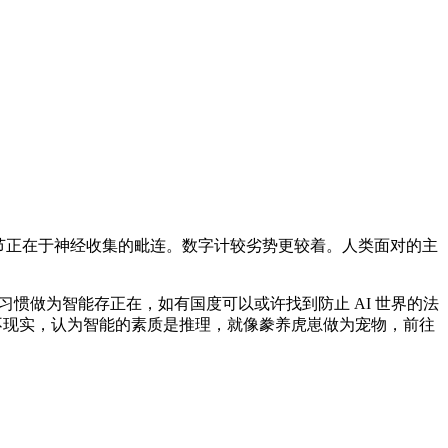
节正在于神经收集的毗连。数字计较劣势更较着。人类面对的主
习惯做为智能存正在，如有国度可以或许找到防止 AI 世界的法
能不现实，认为智能的素质是推理，就像豢养虎崽做为宠物，前往