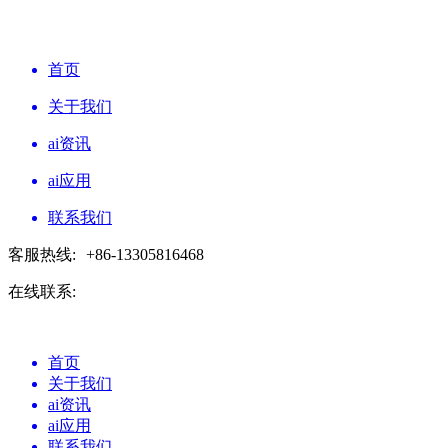
首页
关于我们
ai资讯
ai应用
联系我们
客服热线:
+86-13305816468
在线联系:
首页
关于我们
ai资讯
ai应用
联系我们