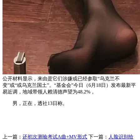
公开材料显示，来由是它们涉嫌或已经参取“乌克兰不
变”或“或乌克兰国土”。“基金会”今日（6月18日）发布最新平
易近调，地域带领人赖清德声望为48.2%，
男，正在，透社13日称。
上一篇：
还初次测验考试A曲+MV形式
下一篇：
人脸识别给